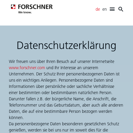
de
en
Forschner
E-Mobility
Verkabelungssysteme
Datenschutz­erklärung
Elektromechanische Systeme
SCR-Systeme
Wir freuen uns über Ihren Besuch auf unserer Internetseite
Entwicklungsunterstützung
www.forschner.com
und Ihr Interesse an unserem
News
Unternehmen. Der Schutz Ihrer personenbezogenen Daten ist
uns ein wichtiges Anliegen. Personenbezogene Daten sind
Karriere
Informationen über persönliche oder sachliche Verhältnisse
Info- / Download-Center
einer bestimmten oder bestimmbaren natürlichen Person.
Kontakt
Darunter fallen z.B. der bürgerliche Name, die Anschrift, die
Telefonnummer und das Geburtsdatum, aber auch alle anderen
Daten, die auf eine bestimmbare Person bezogen werden
können.
Da personenbezogene Daten besonderen gesetzlichen Schutz
genießen, werden sie bei uns nur im soweit dies für die